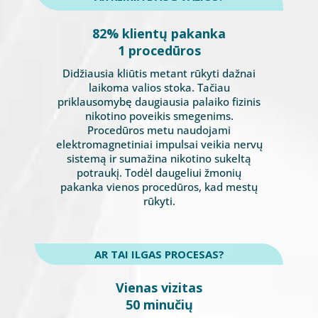
82% klientų pakanka
1 procedūros
Didžiausia kliūtis metant rūkyti dažnai
laikoma valios stoka. Tačiau
priklausomybę daugiausia palaiko fizinis
nikotino poveikis smegenims.
Procedūros metu naudojami
elektromagnetiniai impulsai veikia nervų
sistemą ir sumažina nikotino sukeltą
potraukį. Todėl daugeliui žmonių
pakanka vienos procedūros, kad mestų
rūkyti.
AR TAI ILGAS PROCESAS?
Vienas vizitas
50 minučių