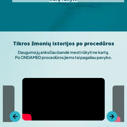
Tikros žmonių istorijos po procedūros
Dauguma jų anksčiau bandė mesti rūkyti ne kartą.
Po ONDAMED procedūros jiems tai pagaliau pavyko.