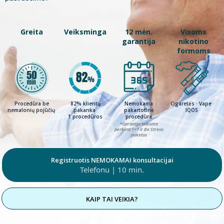
Greita
Veiksminga
12 mėn.
Visoms
garantija
nikotino
formoms
Procedūra be
82% klientų
Nemokama
Cigaretės · Vape ·
nemalonių pojūčių
pakanka
pakartotinė
IQOS
1 procedūros
procedūra
*Garantija taikoma
perkant 1+1 ir Be Streso
paketus
Registruotis NEMOKAMAI konsultacijai
Telefonu | 10 min.
KAIP TAI VEIKIA?