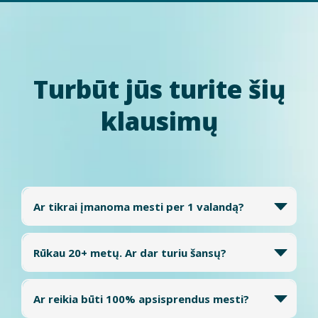
Turbūt jūs turite šių
klausimų
Ar tikrai įmanoma mesti per 1 valandą?
Daugelis žmonių ateina nusiteikę skeptiškai - tai visiškai normalu.
Atrodo neįmanoma,
Rūkau 20+ metų. Ar dar turiu šansų?
kad per vieną valandą galima atsisveikinti su įpročiu, kuris lydėjo
daugelį metų.
Taip.
Rūkymo stažas savaime nėra kliūtis pokyčiui.
Svarbu suprasti: procedūra
neužhipnotizuoja ir neverčia mesti
Ar reikia būti 100% apsisprendus mesti?
Per daugelį metų susiformuoja stiprus įprotis ir fizinis prisitaikymas
rūkyti prieš jūsų valią.
prie nikotino. Tačiau net ir po ilgo