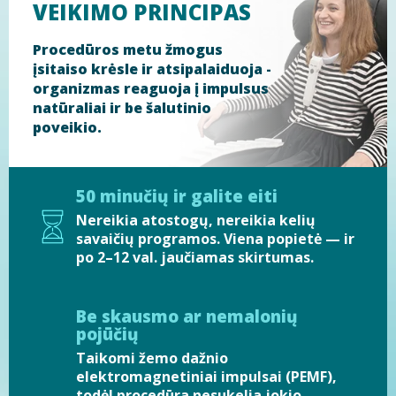
VEIKIMO PRINCIPAS
Procedūros metu žmogus
įsitaiso krėsle ir atsipalaiduoja -
organizmas reaguoja į impulsus
natūraliai ir be šalutinio
poveikio.
50 minučių ir galite eiti
Nereikia atostogų, nereikia kelių
savaičių programos. Viena popietė — ir
po 2–12 val. jaučiamas skirtumas.
Be skausmo ar nemalonių
pojūčių
Taikomi žemo dažnio
elektromagnetiniai impulsai (PEMF),
todėl procedūra nesukelia jokio