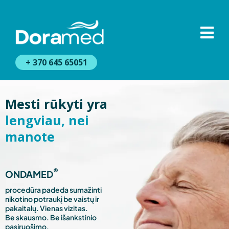
+ 370 645 65051
Mesti rūkyti yra
lengviau, nei
manote
®
ONDAMED
procedūra padeda sumažinti
nikotino potraukį be vaistų ir
pakaitalų. Vienas vizitas.
Be skausmo. Be išankstinio
pasiruošimo.