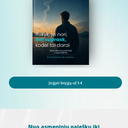
rimtas sveikatos problemas, prieš registruojantis būtina pasitarti su
12 mėnesių garantija ir papildomas antistresinis
savo gydytoju.
palaikymas
Svarbu
: procedūra yra sveikatinimo (wellness) pobūdžio paslauga.
Ji nėra skirta diagnozuoti, gydyti ar išgydyti ligas ir nepakeičia
gydytojo konsultacijos ar medicininio gydymo.
Detalias sąlygas rasite taisyklėse.
Įsigyti knygą už 5 €
Nuo asmeninių paieškų iki