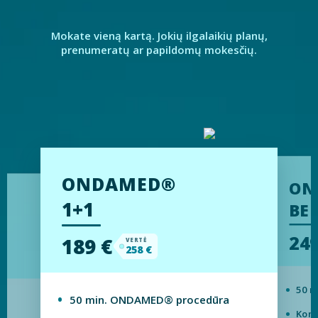
Mokate vieną kartą. Jokių ilgalaikių planų,
prenumeratų ar papildomų mokesčių.
ONDAMED®
ON
1+1
BE 
249
189 €
VERTĖ
258 €
50 m
50 min. ONDAMED® procedūra
a
Kons