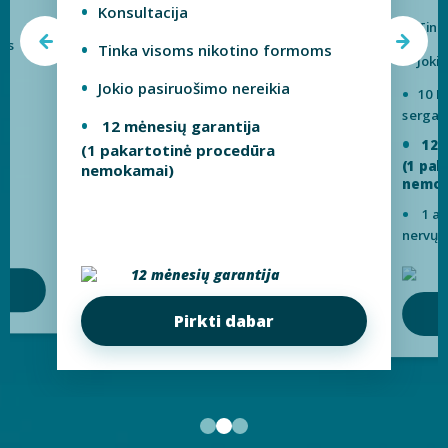
Konsultacija
Tink
oms
Tinka visoms nikotino formoms
Joki
Jokio pasiruošimo nereikia
10 E
sergan
12 mėnesių garantija
12 
(1 pakartotinė procedūra
(1 pak
nemokamai)
nemok
1 an
nervų 
.
12 mėnesių garantija
Pirkti dabar