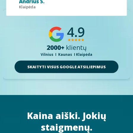
Andrius S.
Klaipėda
2000+
klientų
Vilnius I Kaunas I Klaipėda
SKAITYTI VISUS GOOGLE ATSILIEPIMUS
Kaina aiški. Jokių
staigmenų.