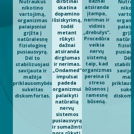
dažnai
dirbtinai
Nutraukus
Nutra
atsiranda
skatina
nikotino
niko
įtampa,
dopamino
vartojimą,
varto
nerimas ir
išsiskyrimą,
organizmas
organ
vidinis
todėl
palaipsniui
palaip
„drebulys“.
metant
grįžta į
grįžt
Procedūra
rūkyti
natūralesnę
natūra
veikia
dažnai
fiziologinę
fiziol
nervų
atsiranda
pusiausvyrą.
pusiaus
sistemą
dirglumas
Dėl to
Dėl 
taip, kad
ir nerimas.
stabilizuojasi
stabiliz
organizmas
„Ondamed“
savijauta ir
savijau
pereina iš
impulsai
mažėja
maž
streso
padeda
priklausomybės
priklau
būsenos į
organizmui
sukeltas
suke
ramesnę
palaikyti
diskomfortas.
diskomf
būseną.
natūralią
nervų
sistemos
pusiausvyrą
ir sumažinti
norą rūkyti.