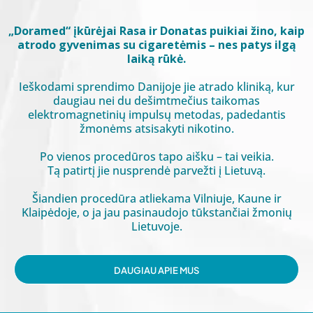
„Doramed“ įkūrėjai Rasa ir Donatas puikiai žino, kaip
atrodo gyvenimas su cigaretėmis – nes patys ilgą
laiką rūkė.
Ieškodami sprendimo Danijoje jie atrado kliniką, kur
daugiau nei du dešimtmečius taikomas
elektromagnetinių impulsų metodas, padedantis
žmonėms atsisakyti nikotino.
Po vienos procedūros tapo aišku – tai veikia.
Tą patirtį jie nusprendė parvežti į Lietuvą.
Šiandien procedūra atliekama Vilniuje, Kaune ir
Klaipėdoje, o ja jau pasinaudojo tūkstančiai žmonių
Lietuvoje.
DAUGIAU APIE MUS