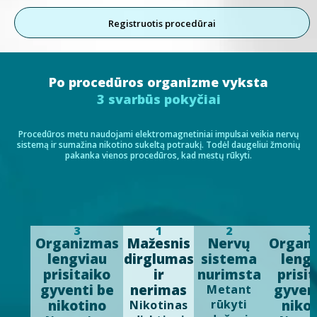
Registruotis procedūrai
Po procedūros organizme vyksta
3 svarbūs pokyčiai
Procedūros metu naudojami elektromagnetiniai impulsai veikia nervų
sistemą ir sumažina nikotino sukeltą potraukį. Todėl daugeliui žmonių
pakanka vienos procedūros, kad mestų rūkyti.
3
1
2
3
Organizmas
Mažesnis
Nervų
Organ
lengviau
dirglumas
sistema
leng
prisitaiko
ir
nurimsta
prisi
gyventi be
nerimas
gyven
Metant
nikotino
rūkyti
niko
Nikotinas