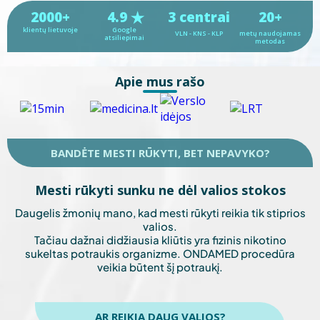
2000+
4.9
3 centrai
20+
klientų lietuvoje
Google
VLN - KNS - KLP
metų naudojamas
atsiliepimai
metodas
Apie mus rašo
BANDĖTE MESTI RŪKYTI, BET NEPAVYKO?
Mesti rūkyti sunku ne dėl valios stokos
Daugelis žmonių mano, kad mesti rūkyti reikia tik stiprios
valios.
Tačiau dažnai didžiausia kliūtis yra fizinis nikotino
sukeltas potraukis organizme. ONDAMED procedūra
veikia būtent šį potraukį.
AR REIKIA DAUG VALIOS?