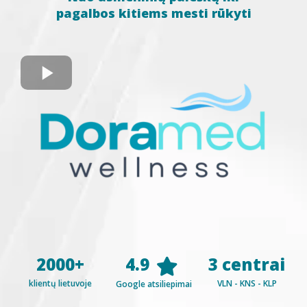
pagalbos kitiems mesti rūkyti
4.9
2000+
3 centrai
klientų lietuvoje
VLN - KNS - KLP
Google atsiliepimai