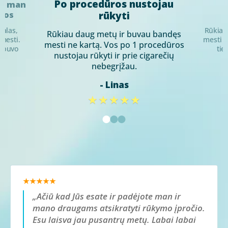
Po procedūros nustojau
ės man
ngos
rūkyti
ualas,
Rūkiau 
Rūkiau daug metų ir buvau bandęs
mesti.
mesti b
mesti ne kartą. Vos po 1 procedūros
s buvo
tie
nustojau rūkyti ir prie cigarečių
.
nebegrįžau.
- Linas
★★★★★
★★★★★
„Ačiū kad Jūs esate ir padėjote man ir
mano draugams atsikratyti rūkymo įpročio.
Esu laisva jau pusantrų metų. Labai labai