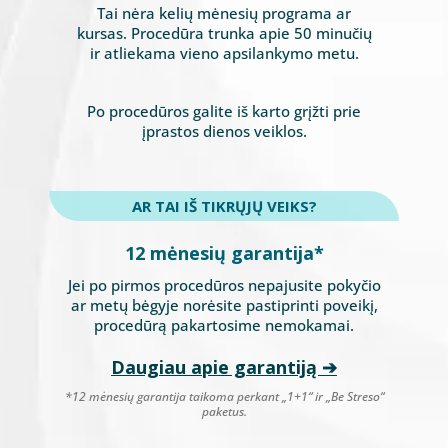
Tai nėra kelių mėnesių programa ar
kursas. Procedūra trunka apie 50 minučių
ir atliekama vieno apsilankymo metu.
Po procedūros galite iš karto grįžti prie
įprastos dienos veiklos.
AR TAI IŠ TIKRŲJŲ VEIKS?
12 mėnesių garantija*
Jei po pirmos procedūros nepajusite pokyčio
ar metų bėgyje norėsite pastiprinti poveikį,
procedūrą pakartosime nemokamai.
Daugiau apie garantiją
➔
*12 mėnesių garantija taikoma perkant „1+1“ ir „Be Streso“
paketus.